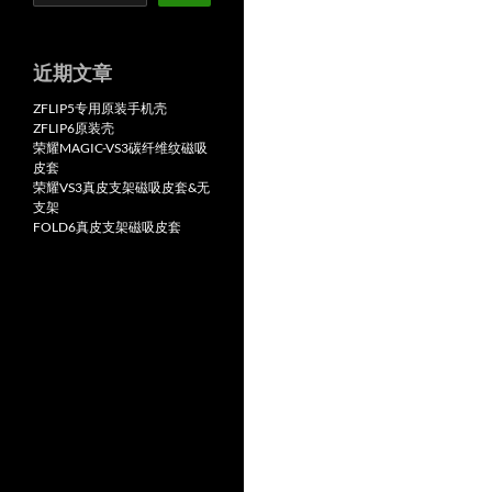
近期文章
ZFLIP5专用原装手机壳
ZFLIP6原装壳
荣耀MAGIC-VS3碳纤维纹磁吸
皮套
荣耀VS3真皮支架磁吸皮套&无
支架
FOLD6真皮支架磁吸皮套