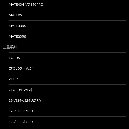
MATE40/MATE40PRO
MATEX2
MATE30RS
MATE20RS
三星系列
FOLD6
ZFOLD5 （W24)
ZFLIP5
ZFOLD4 (W23)
S24/S24+/S24ULTRA
S23/S23+/S23U
S22/S22+/S22U