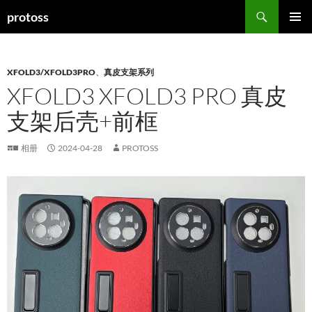
搜
protoss
索
跳
主菜单
至
正
文
XFOLD3/XFOLD3PRO
、
真皮支架系列
XFOLD3 XFOLD3 PRO 真皮
支架后壳+前框
相册
2024-04-28
PROTOSS