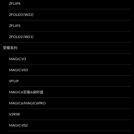
ZFLIP4
ZFOLD3 (W22)
ZFLIP3
ZFOLD2 (W21)
荣耀系列
MAGIC-V3
MAGIC-VS3
VFLIP
MAGIC6至臻&保时捷
MAGIC6/MAGIC6PRO
V2RSR
MAGIC-VS2