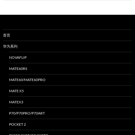
首页
华为系列
NOVAFLIP
MATE60RS
MATE60/MATE60PRO
MATE X5
MATEX3
P70/P70PRO/P70ART
POCKET 2