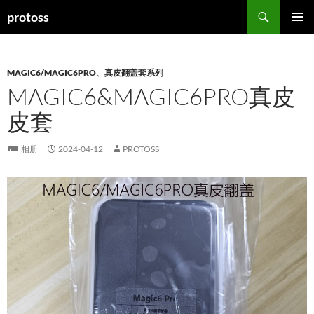
搜
protoss
索
跳
主菜单
至
正
文
MAGIC6/MAGIC6PRO
、
真皮翻盖套系列
MAGIC6&MAGIC6PRO真皮
皮套
相册
2024-04-12
PROTOSS