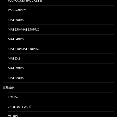
P50POCKET (POCKETS)
P60/P60PRO
MATE50RS
MATE50/MATE50PRO
MATE40RS
MATE40/MATE40PRO
MATEX2
MATE30RS
MATE20RS
三星系列
FOLD6
ZFOLD5 （W24)
ZFLIP5