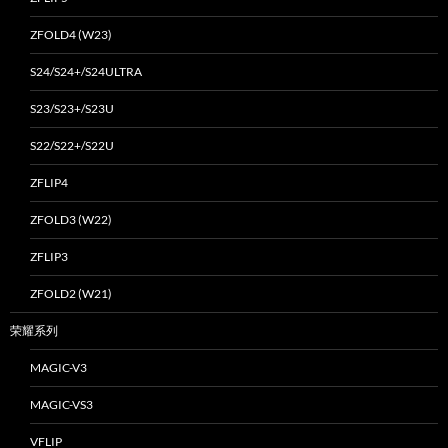
ZFOLD4 (W23)
S24/S24+/S24ULTRA
S23/S23+/S23U
S22/S22+/S22U
ZFLIP4
ZFOLD3 (W22)
ZFLIP3
ZFOLD2 (W21)
荣耀系列
MAGIC-V3
MAGIC-VS3
VFLIP