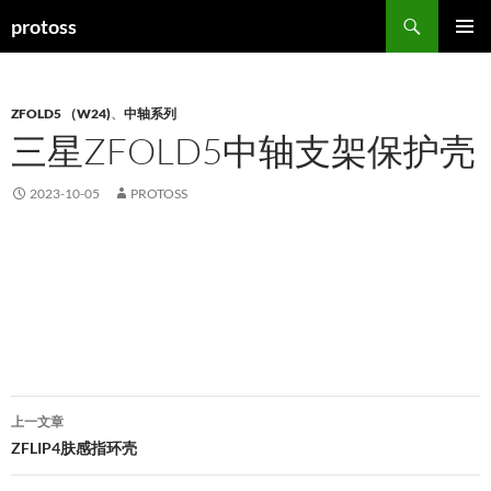
搜
protoss
索
跳
主菜单
至
正
文
ZFOLD5 （W24)
、
中轴系列
三星ZFOLD5中轴支架保护壳
2023-10-05
PROTOSS
文
上一文章
章
ZFLIP4肤感指环壳
导