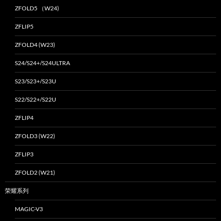
ZFOLD5 （W24)
ZFLIP5
ZFOLD4 (W23)
S24/S24+/S24ULTRA
S23/S23+/S23U
S22/S22+/S22U
ZFLIP4
ZFOLD3 (W22)
ZFLIP3
ZFOLD2 (W21)
荣耀系列
MAGIC-V3